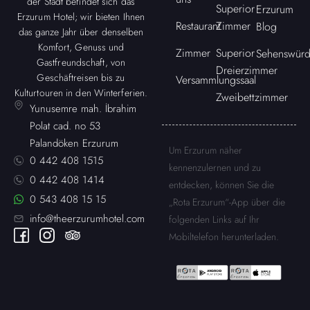
der Stadt befindet sich das
Superior
Erzurum
Erzurum Hotel; wir bieten Ihnen
Restaurant
Zimmer
Blog
das ganze Jahr über denselben
Komfort, Genuss und
Zimmer
Superior
Sehenswürd
Gastfreundschaft, von
Dreierzimmer
Geschäftreisen bis zu
Versammlungssaal
Kulturtouren in den Winterferien.
Zweibettzimmer
Yunusemre mah. İbrahim
Polat cad. no 53
Palandöken Erzurum
Um Erzurum näher
0 442 408 1515
kennenzulernen und zu
0 442 408 1414
entdecken, können Sie die
0 543 408 15 15
„Rota Erzurum“-App über die
info@theerzurumhotel.com
folgenden Links auf Ihr
Mobiltelefon herunterladen.