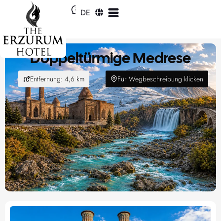
EN
DE
RU
Doppeltürmige Medrese
Entfernung: 4,6 km
Für Wegbeschreibung klicken