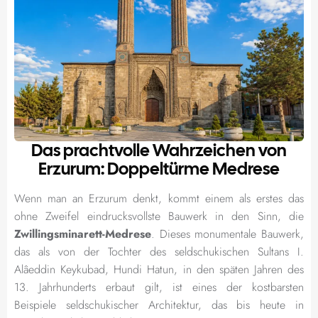
Das prachtvolle Wahrzeichen von
Erzurum: Doppeltürme Medrese
Wenn man an Erzurum denkt, kommt einem als erstes das
ohne Zweifel eindrucksvollste Bauwerk in den Sinn, die
Zwillingsminarett-Medrese
. Dieses monumentale Bauwerk,
das als von der Tochter des seldschukischen Sultans I.
Alâeddin Keykubad, Hundi Hatun, in den späten Jahren des
13. Jahrhunderts erbaut gilt, ist eines der kostbarsten
Beispiele seldschukischer Architektur, das bis heute in