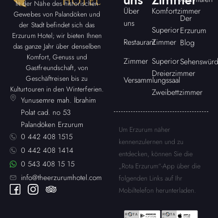
uns
Zimmer
In der Nähe des historischen
Über
Komfortzimmer
Gewebes von Palandöken und
Der
uns
der Stadt befindet sich das
Superior
Erzurum
Erzurum Hotel; wir bieten Ihnen
Restaurant
Zimmer
Blog
das ganze Jahr über denselben
Komfort, Genuss und
Zimmer
Superior
Sehenswürd
Gastfreundschaft, von
Dreierzimmer
Geschäftreisen bis zu
Versammlungssaal
Kulturtouren in den Winterferien.
Zweibettzimmer
Yunusemre mah. İbrahim
Polat cad. no 53
Palandöken Erzurum
Um Erzurum näher
0 442 408 1515
kennenzulernen und zu
0 442 408 1414
entdecken, können Sie die
0 543 408 15 15
„Rota Erzurum“-App über die
info@theerzurumhotel.com
folgenden Links auf Ihr
Mobiltelefon herunterladen.