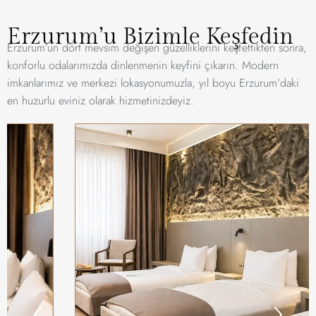
Erzurum’u Bizimle Keşfedin
Erzurum’un dört mevsim değişen güzelliklerini keşfettikten sonra,
konforlu odalarımızda dinlenmenin keyfini çıkarın. Modern
imkanlarımız ve merkezi lokasyonumuzla, yıl boyu Erzurum’daki
en huzurlu eviniz olarak hizmetinizdeyiz.