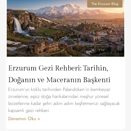
The Erzurum Blog
Erzurum Gezi Rehberi: Tarihin,
Doğanın ve Maceranın Başkenti
Erzurum’un köklü tarihinden Palandöken’in bembeyaz
zirvelerine, eşsiz doğa harikalarından meşhur yöresel
lezzetlerine kadar şehri adım adım keşfetmenizi sağlayacak
kapsamlı gezi rehberi.
Devamını Oku »