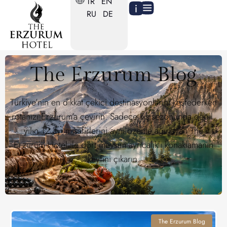
TR
EN
RU
DE
The Erzurum Blog
Türkiye’nin en dikkat çekici destinasyonlarını keşfederken
rotanızı Erzurum’a çevirin. Sadece kış sezonunda değil,
yılın 12 ayı misafirlerini aynı özenle ağırlayan The
Erzurum Hotel ile dört mevsim ayrıcalıklı konaklamanın
keyfini çıkarın.
The Erzurum Blog