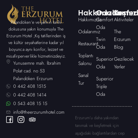
Hakkımızda
Odalarımız
Keşfed
Hakkımızda
Comfort
Aktiviteler
Palandöken’e ve şehrin tarihi
Oda
dokusuna yakın konumuyla The
Odalarımız
The
Erzurum Hotel ;Kış tatillerinden iş
Twin
Erzurum
ve kültür seyahatlerine kadar yıl
Restaurant
Oda
Blog
boyunca aynı konfor, lezzet ve
Toplantı
misafirperverlikle hizmetinizdeyiz.
Superior
Gezilecek
Yunusemre mah. İbrahim
Salonu
Oda
Yerler
Polat cad. no 53
Sanal
Palandöken Erzurum
Superior
Tur
0 442 408 1515
Triple
Oda
0 442 408 1414
0 543 408 15 15
info@theerzurumhotel.com
Erzurum’u daha yakından
tanımak ve keşfetmek için
aşağıdaki bağlantılardan cep