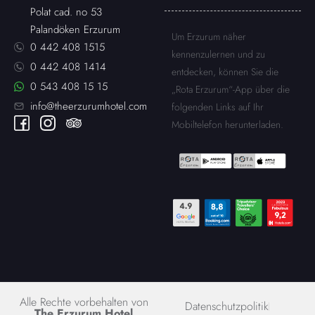
Polat cad. no 53
Palandöken Erzurum
Um Erzurum näher
0 442 408 1515
kennenzulernen und zu
0 442 408 1414
entdecken, können Sie die
0 543 408 15 15
„Rota Erzurum“-App über die
info@theerzurumhotel.com
folgenden Links auf Ihr
Mobiltelefon herunterladen.
Alle Rechte vorbehalten von
Datenschutzpolitik
The Erzurum Hotel