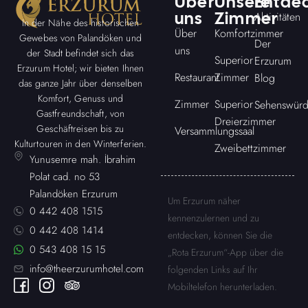
Über
Unsere
Entde
uns
Zimmer
Aktivitäten
In der Nähe des historischen
Über
Komfortzimmer
Gewebes von Palandöken und
Der
uns
der Stadt befindet sich das
Superior
Erzurum
Erzurum Hotel; wir bieten Ihnen
Restaurant
Zimmer
Blog
das ganze Jahr über denselben
Komfort, Genuss und
Zimmer
Superior
Sehenswürd
Gastfreundschaft, von
Dreierzimmer
Geschäftreisen bis zu
Versammlungssaal
Kulturtouren in den Winterferien.
Zweibettzimmer
Yunusemre mah. İbrahim
Polat cad. no 53
Palandöken Erzurum
Um Erzurum näher
0 442 408 1515
kennenzulernen und zu
0 442 408 1414
entdecken, können Sie die
0 543 408 15 15
„Rota Erzurum“-App über die
info@theerzurumhotel.com
folgenden Links auf Ihr
Mobiltelefon herunterladen.