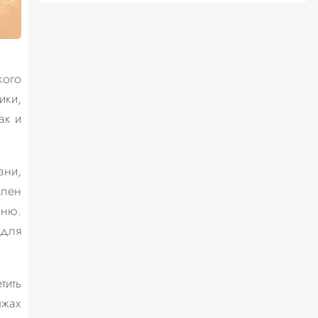
кого
ики,
ак и
зни,
ален
аню.
 для
тить
ыжах