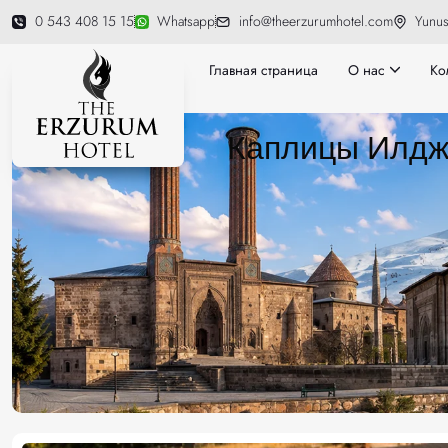
0 543 408 15 15
Whatsapp
info@theerzurumhotel.com
Yunus
Главная страница
О нас
Ко
Каплицы Илд