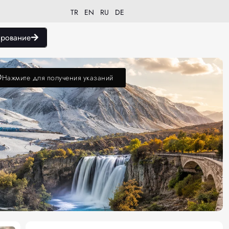
TR
EN
RU
DE
рование
Нажмите для получения указаний