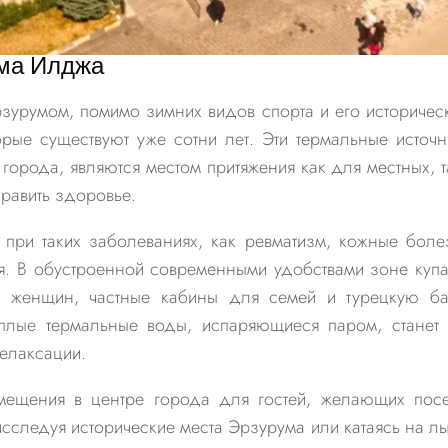
ума Илджа
зурумом, помимо зимних видов спорта и его историчес
ые существуют уже сотни лет. Эти термальные источн
города, являются местом притяжения как для местных, т
равить здоровье.
при таких заболеваниях, как ревматизм, кожные боле
я. В обустроенной современными удобствами зоне куп
 женщин, частные кабины для семей и турецкую б
плые термальные воды, испаряющиеся паром, станет
елаксации.
ещения в центре города для гостей, желающих посе
исследуя исторические места Эрзурума или катаясь на л