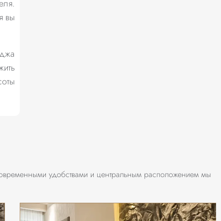
еля.
я вы
лджа
жить
соты
 современными удобствами и центральным расположением мы