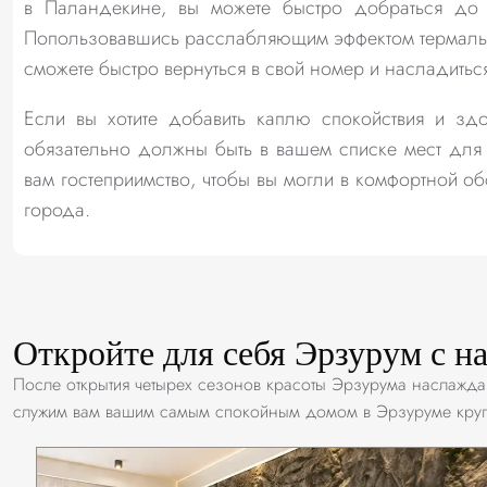
в Паландекине, вы можете быстро добраться до э
Попользовавшись расслабляющим эффектом термальн
сможете быстро вернуться в свой номер и насладить
Если вы хотите добавить каплю спокойствия и зд
обязательно должны быть в вашем списке мест для
вам гостеприимство, чтобы вы могли в комфортной об
города.
Откройте для себя Эрзурум с н
После открытия четырех сезонов красоты Эрзурума наслажд
служим вам вашим самым спокойным домом в Эрзуруме круг