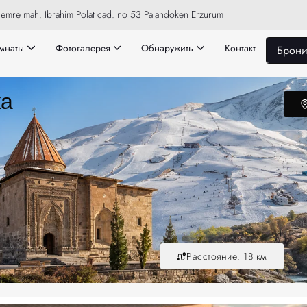
emre mah. İbrahim Polat cad. no 53 Palandöken Erzurum
мнаты
Фотогалерея
Обнаружить
Контакт
Брони
жа
Расстояние: 18 км