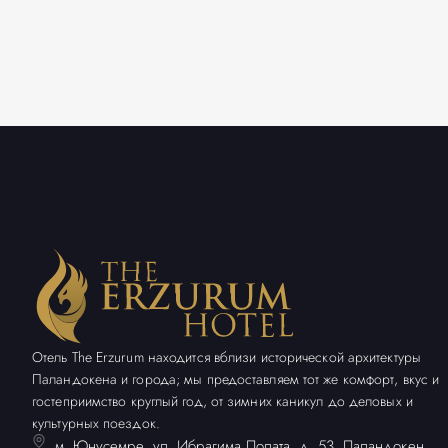
Отель The Erzurum находится вблизи исторической архитектуры
Паландокена и города; мы предоставляем тот же комфорт, вкус и
гостеприимство круглый год, от зимних каникул до деловых и
культурных поездок.
м. Юнусемре, ул. Ибрагима Полата, д. 53, Паландокен,