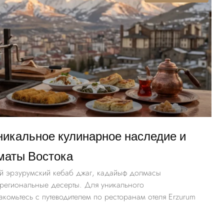
никальное кулинарное наследие и
маты Востока
ый эрзурумский кебаб джаг, кадайыф долмасы
региональные десерты. Для уникального
акомьтесь с путеводителем по ресторанам отеля Erzurum