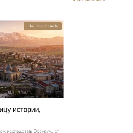
The Erzurum Guide
ицу истории,
ом исследовать Эрзурум, от