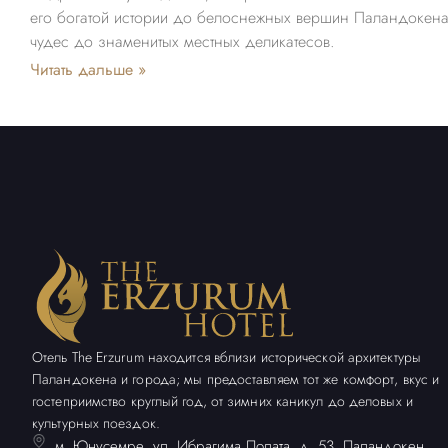
его богатой истории до белоснежных вершин Паландокена
чудес до знаменитых местных деликатесов.
Читать дальше »
Отель The Erzurum находится вблизи исторической архитектуры
Паландокена и города; мы предоставляем тот же комфорт, вкус и
гостеприимство круглый год, от зимних каникул до деловых и
культурных поездок.
м. Юнусемре, ул. Ибрагима Полата, д. 53, Паландокен,