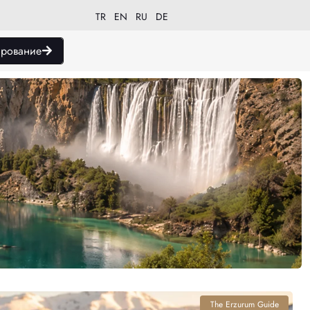
TR
EN
RU
DE
рование
The Erzurum Guide