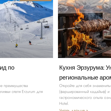
ид по
Кухня Эрзурума: У
региональные аро
ые преимущества
Откройте для себя знаменит
гиями отеля Erzurum для
(фаршированный кадайыф) и 
гастрономического опыта озн
Hotel.
Читать дальше »