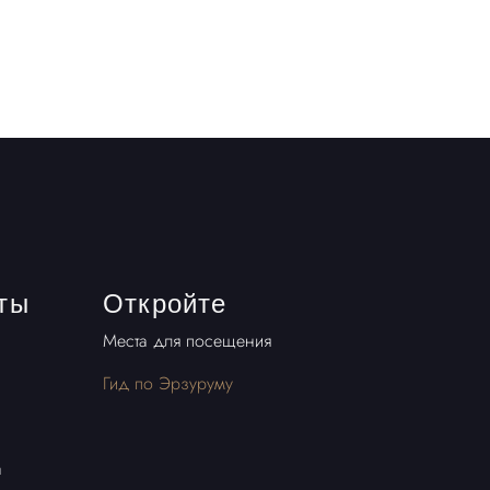
ты
Откройте
Места для посещения
Гид по Эрзуруму
а