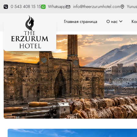
0 543 408 15 15
Whatsapp
info@theerzurumhotel.com
Yunus
Главная страница
О нас
Ко
Исследуйте одни из самых привлекательных направ
Эрзурум. Наслаждайтесь уникальным четырехсезо
который с любовью принимает гостей к