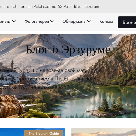
emre mah. İbrahim Polat cad. no 53 Palandöken Erzurum
мнаты
Фотогалерея
Обнаружить
Контакт
Брони
Блог о Эрзуруме
лений Турции и направьте свой маршрут в
нным проживанием в The Erzurum Hotel,
руглый год, не только зимой.
The Erzurum Guide