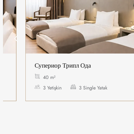
Супериор Трипл Ода
40 m²
3 Yetişkin
3 Single Yatak