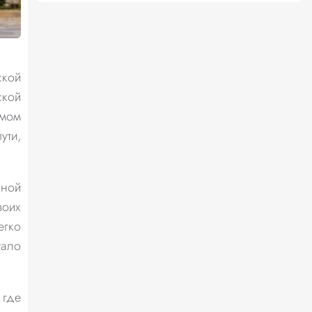
ской
ской
емом
ути,
жной
воих
егко
тало
 где