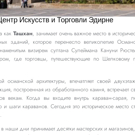
ентр Искусств и Торговли Эдирне
а как
Ташхан
, занимает очень важное место в историче
ных зданий, которое перенесло великолепие Осман
наменитым визирем султана Сулеймана Кануни Рюст
тром, где торговцы, путешествующие по Шелковому п
й османской архитектуры, впечатляет своей двухэта
кция, построенная из обработанного камня, встречает с
в векам. Когда вы входите внутрь караван-сарая, л
 и шаги караванов. Сегодня это историческое место с
.
в наши дни принимает десятки мастерских и магазинов,