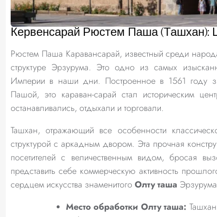
Кервенсарай Рюстем Паша (Ташхан): Ц
Рюстем Паша Каравансарай, известный среди народ
структуре Эрзурума. Это одно из самых изыскан
Империи в наши дни. Построенное в 1561 году з
Пашой, это караван-сарай стал историческим цен
останавливались, отдыхали и торговали.
Ташхан, отражающий все особенности классическо
структурой с аркадным двором. Эта прочная констру
посетителей с величественным видом, бросая вызо
представить себе коммерческую активность прошлого
сердцем искусства знаменитого
Олту таша
Эрзурума
Место обработки Олту таша:
Ташхан 