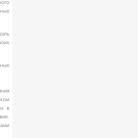
ного
чные
рать
воих
ьные
яния
ском
ых в
вие.
вами