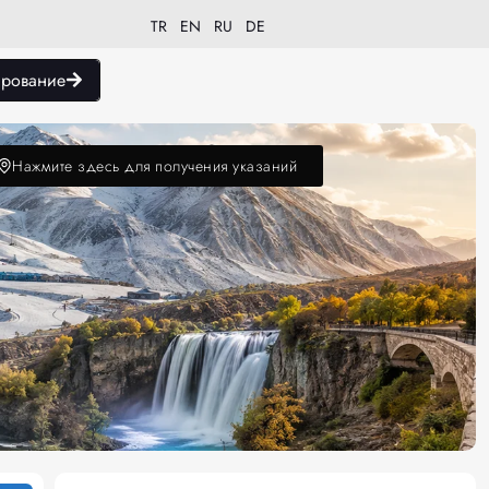
TR
EN
RU
DE
рование
Нажмите здесь для получения указаний