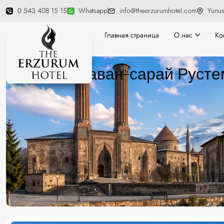
0 543 408 15 15
Whatsapp
info@theerzurumhotel.com
Yunus
Главная страница
О нас
Ко
Караван-сарай Руст