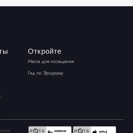
ты
Откройте
Места для посещения
Гид по Эрзуруму
а
ожение