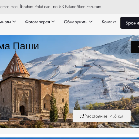
emre mah. İbrahim Polat cad. no 53 Palandöken Erzurum
мнаты
Фотогалерея
Обнаружить
Контакт
Брони
ема Паши
Расстояние: 4.6 км