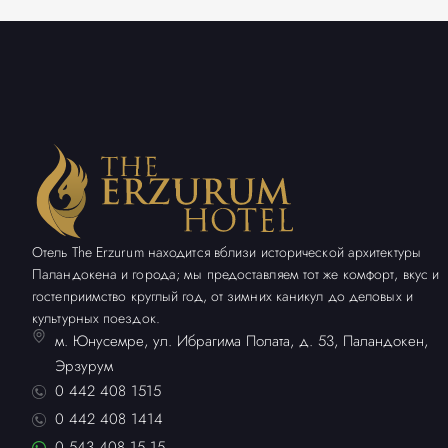
Отель The Erzurum находится вблизи исторической архитектуры
Паландокена и города; мы предоставляем тот же комфорт, вкус и
гостеприимство круглый год, от зимних каникул до деловых и
культурных поездок.
м. Юнусемре, ул. Ибрагима Полата, д. 53, Паландокен,
Эрзурум
0 442 408 1515
0 442 408 1414
0 543 408 15 15