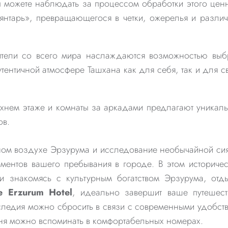
ы можете наблюдать за процессом обработки этого цен
 янтарь», превращающегося в четки, ожерелья и разли
тели со всего мира наслаждаются возможностью выб
тентичной атмосфере Ташхана как для себя, так и для с
нем этаже и комнаты за аркадами предлагают уникал
ов.
ом воздухе Эрзурума и исследование необычайной си
ментов вашего пребывания в городе. В этом историче
 и знакомясь с культурным богатством Эрзурума, отд
e Erzurum Hotel
, идеально завершит ваше путешест
наследия можно сбросить в связи с современными удобст
дня можно вспоминать в комфортабельных номерах.