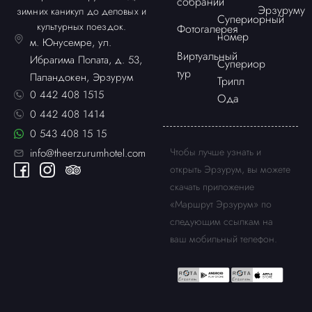
собраний
Эрзуруму
зимних каникул до деловых и
Супериорный
культурных поездок.
Фотогалерея
номер
м. Юнусемре, ул.
Виртуальный
Ибрагима Полата, д. 53,
Супериор
тур
Паландокен, Эрзурум
Трипл
0 442 408 1515
Ода
0 442 408 1414
0 543 408 15 15
Чтобы лучше узнать и
info@theerzurumhotel.com
открыть Эрзурум, вы можете
скачать приложение
«Маршрут Эрзурум» по
следующим ссылкам на
ваш мобильный телефон.