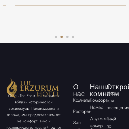
О
Наши
Откро
нас
комнаты
Места
Отель The Erzurum находится
Комнаты
Комфорт
для
вблизи исторической
Номер
посещения
архитектуры Паландокена и
Ресторан
города; мы предоставляем тот
Двухместный
Гид
же комфорт, вкус и
Зал
номер
по
гостеприимство круглый год, от