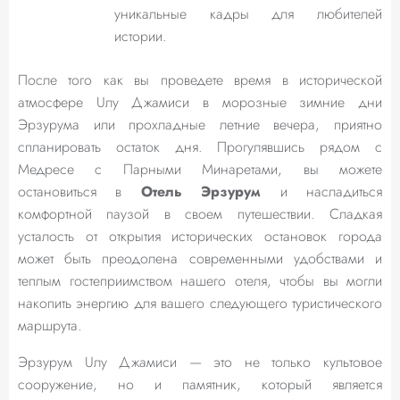
уникальные кадры для любителей
истории.
После того как вы проведете время в исторической
атмосфере Uлу Джамиси в морозные зимние дни
Эрзурума или прохладные летние вечера, приятно
спланировать остаток дня. Прогулявшись рядом с
Медресе с Парными Минаретами, вы можете
остановиться в
Отель Эрзурум
и насладиться
комфортной паузой в своем путешествии. Сладкая
усталость от открытия исторических остановок города
может быть преодолена современными удобствами и
теплым гостеприимством нашего отеля, чтобы вы могли
накопить энергию для вашего следующего туристического
маршрута.
Эрзурум Uлу Джамиси — это не только культовое
сооружение, но и памятник, который является