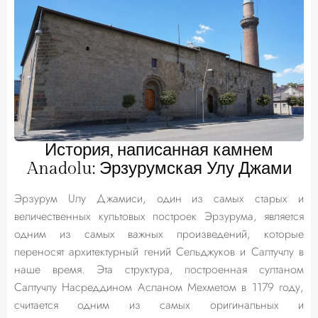
История, написанная камнем
Anadolu: Эрзурумская Улу Джами
Эрзурум Uлу Джамиси, один из самых старых и
величественных культовых построек Эрзурума, является
одним из самых важных произведений, которые
переносят архитектурный гений Сельджуков и Салтучлу в
наше время. Эта структура, построенная султаном
Салтучлу Насреддином Асланом Мехметом в 1179 году,
считается одним из самых оригинальных и