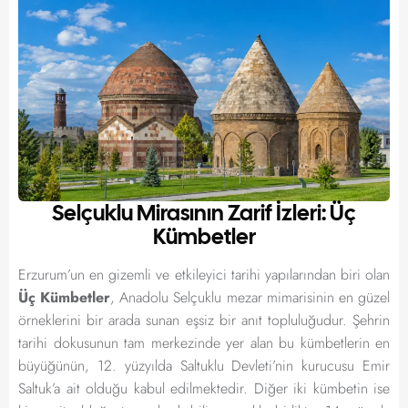
Selçuklu Mirasının Zarif İzleri: Üç
Kümbetler
Erzurum’un en gizemli ve etkileyici tarihi yapılarından biri olan
Üç Kümbetler
, Anadolu Selçuklu mezar mimarisinin en güzel
örneklerini bir arada sunan eşsiz bir anıt topluluğudur. Şehrin
tarihi dokusunun tam merkezinde yer alan bu kümbetlerin en
büyüğünün, 12. yüzyılda Saltuklu Devleti’nin kurucusu Emir
Saltuk’a ait olduğu kabul edilmektedir. Diğer iki kümbetin ise