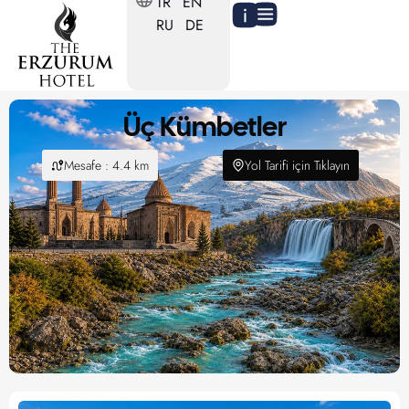
TR
EN
RU
DE
Üç Kümbetler
Mesafe : 4.4 km
Yol Tarifi için Tıklayın