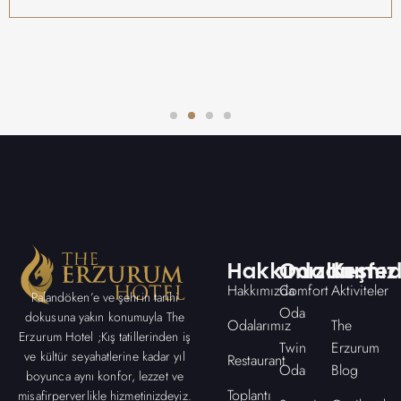
Hakkımızda
Odalarımız
Keşfed
Hakkımızda
Comfort
Aktiviteler
Palandöken’e ve şehrin tarihi
Oda
dokusuna yakın konumuyla The
Odalarımız
The
Erzurum Hotel ;Kış tatillerinden iş
Twin
Erzurum
ve kültür seyahatlerine kadar yıl
Restaurant
Oda
Blog
boyunca aynı konfor, lezzet ve
Toplantı
misafirperverlikle hizmetinizdeyiz.