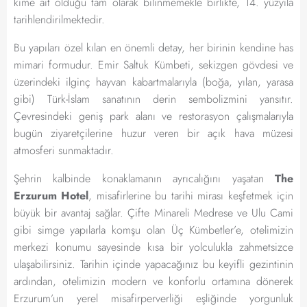
kime ait olduğu tam olarak bilinmemekle birlikte, 14. yüzyıla
tarihlendirilmektedir.
Bu yapıları özel kılan en önemli detay, her birinin kendine has
mimari formudur. Emir Saltuk Kümbeti, sekizgen gövdesi ve
üzerindeki ilginç hayvan kabartmalarıyla (boğa, yılan, yarasa
gibi) Türk-İslam sanatının derin sembolizmini yansıtır.
Çevresindeki geniş park alanı ve restorasyon çalışmalarıyla
bugün ziyaretçilerine huzur veren bir açık hava müzesi
atmosferi sunmaktadır.
Şehrin kalbinde konaklamanın ayrıcalığını yaşatan
The
Erzurum Hotel
, misafirlerine bu tarihi mirası keşfetmek için
büyük bir avantaj sağlar. Çifte Minareli Medrese ve Ulu Cami
gibi simge yapılarla komşu olan Üç Kümbetler’e, otelimizin
merkezi konumu sayesinde kısa bir yolculukla zahmetsizce
ulaşabilirsiniz. Tarihin içinde yapacağınız bu keyifli gezintinin
ardından, otelimizin modern ve konforlu ortamına dönerek
Erzurum’un yerel misafirperverliği eşliğinde yorgunluk