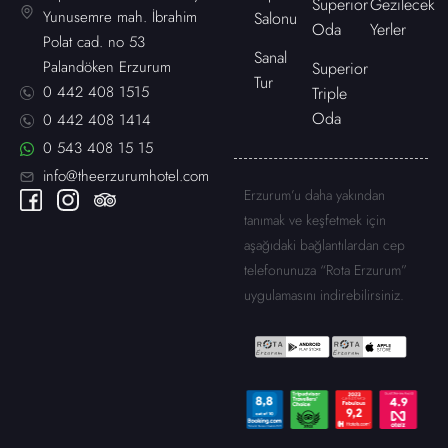
Superior
Gezilecek
Yunusemre mah. İbrahim
Salonu
Oda
Yerler
Polat cad. no 53
Sanal
Palandöken Erzurum
Superior
Tur
0 442 408 1515
Triple
Oda
0 442 408 1414
0 543 408 15 15
info@theerzurumhotel.com
Erzurum’u daha yakından
tanımak ve keşfetmek için
aşağıdaki bağlantılardan cep
telefonunuza “Rota Erzurum”
uygulamasını indirebilirsiniz.