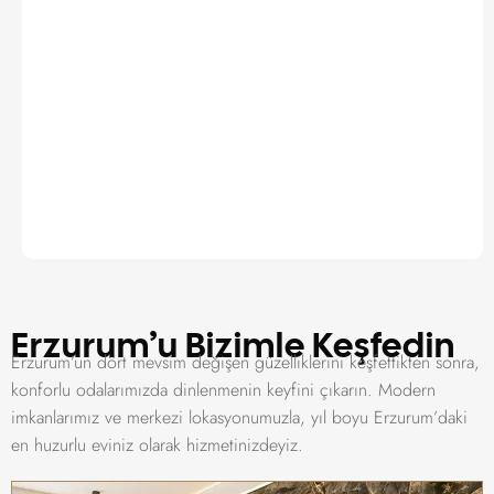
Erzurum’u Bizimle Keşfedin
Erzurum’un dört mevsim değişen güzelliklerini keşfettikten sonra,
konforlu odalarımızda dinlenmenin keyfini çıkarın. Modern
imkanlarımız ve merkezi lokasyonumuzla, yıl boyu Erzurum’daki
en huzurlu eviniz olarak hizmetinizdeyiz.